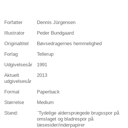
Forfatter
Dennis Jürgensen
Illustrator
Peder Bundgaard
Originaltitel
Bøvsedragernes hemmelighed
Forlag
Tellerup
Udgivelsesår
1991
Aktuelt
2013
udgivelsesår
Format
Paperback
Størrelse
Medium
Stand:
¨Tydelige aldersprægede brugsspor på
omslaget og bladrespor på
læsesider/inderpapirer