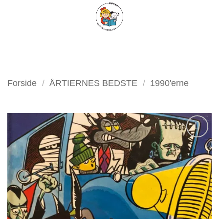
Fortsæt
FILTER
til
indhold
Forside
/
ÅRTIERNES BEDSTE
/
1990'erne
Tilføj
som
favorit