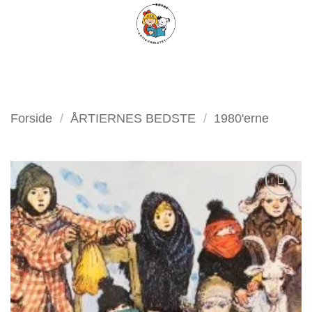
Fortsæt
FILTER
til
indhold
Forside
/
ÅRTIERNES BEDSTE
/
1980'erne
Tilføj
som
favorit