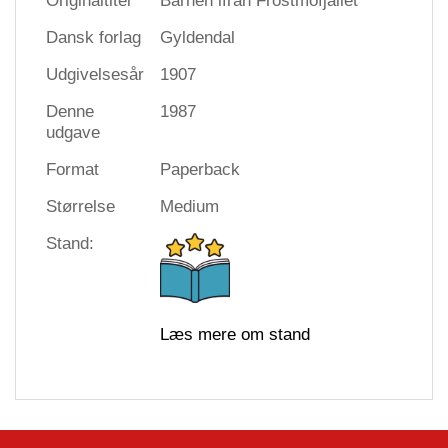
Originaltitel
Barnen ifrån Frostmofjället
Dansk forlag
Gyldendal
Udgivelsesår
1907
Denne
1987
udgave
Format
Paperback
Størrelse
Medium
Stand:
Læs mere om stand