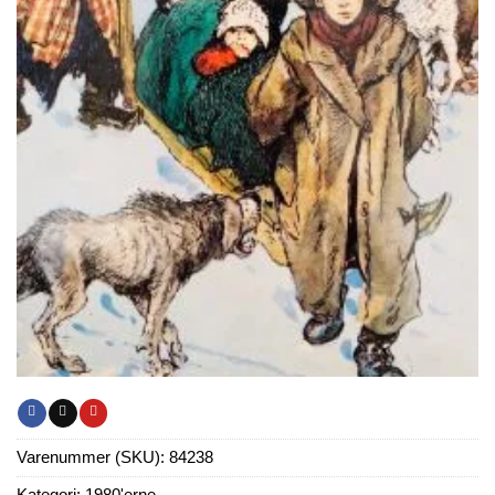
Varenummer (SKU):
84238
Kategori:
1980'erne