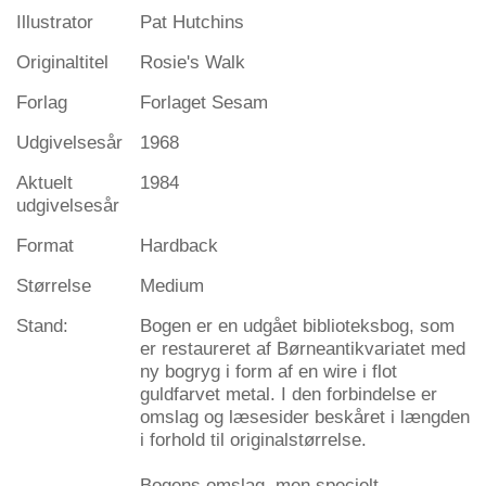
Illustrator
Pat Hutchins
Originaltitel
Rosie's Walk
Forlag
Forlaget Sesam
Udgivelsesår
1968
Aktuelt
1984
udgivelsesår
Format
Hardback
Størrelse
Medium
Stand:
Bogen er en udgået biblioteksbog, som
er restaureret af Børneantikvariatet med
ny bogryg i form af en wire i flot
guldfarvet metal. I den forbindelse er
omslag og læsesider beskåret i længden
i forhold til originalstørrelse.
Bogens omslag, men specielt