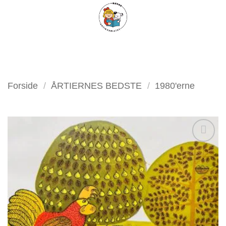
Fortsæt
FILTER
til
indhold
Forside
/
ÅRTIERNES BEDSTE
/
1980'erne
Tilføj
som
favorit