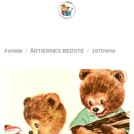
Fortsæt
FILTER
til
indhold
Forside
/
ÅRTIERNES BEDSTE
/
1970'erne
Tilføj
som
favorit