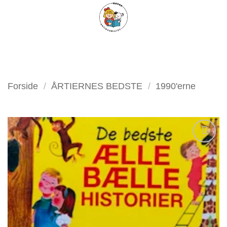
Fortsæt
FILTER
til
indhold
Forside
/
ÅRTIERNES BEDSTE
/
1990'erne
Tilføj
som
favorit