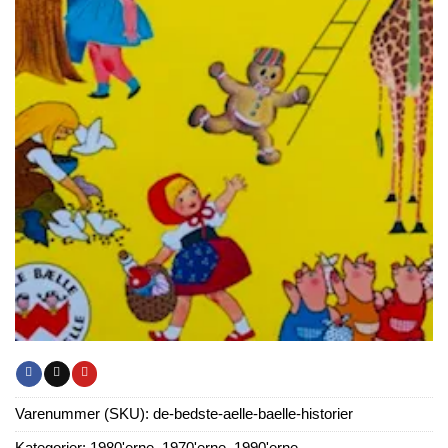
Varenummer (SKU):
de-bedste-aelle-baelle-historier
Kategorier:
1980'erne
,
1970'erne
,
1990'erne