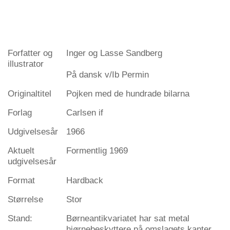
Forfatter og
Inger og Lasse Sandberg
illustrator
På dansk v/Ib Permin
Originaltitel
Pojken med de hundrade bilarna
Forlag
Carlsen if
Udgivelsesår
1966
Aktuelt
Formentlig 1969
udgivelsesår
Format
Hardback
Størrelse
Stor
Stand:
Børneantikvariatet har sat metal
hjørnebeskyttere på omslagets kanter,