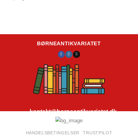
BØRNEANTIKVARIATET
kontakt@borneantikvariatet.dk
CVR.nr.: 40692584
HANDELSBETINGELSER
TRUSTPILOT