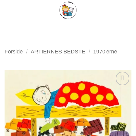
Fortsæt
FILTER
til
indhold
Forside
/
ÅRTIERNES BEDSTE
/
1970'erne
Tilføj
som
favorit