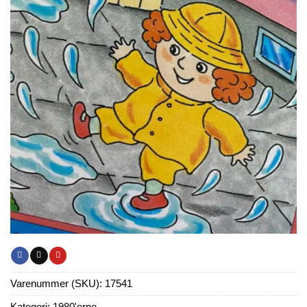
Varenummer (SKU):
17541
Kategori:
1980'erne