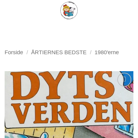
Fortsæt
FILTER
til
indhold
Forside
/
ÅRTIERNES BEDSTE
/
1980'erne
Tilføj
som
favorit