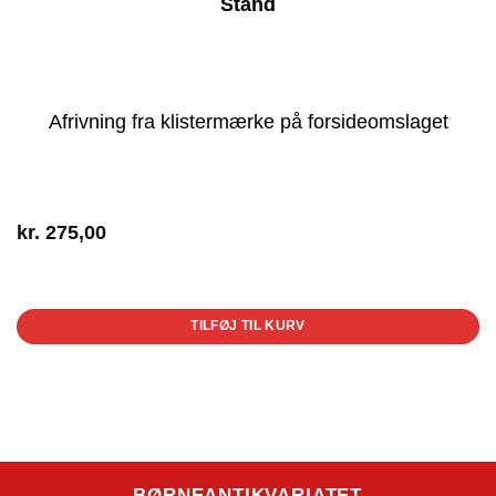
Stand
Afrivning fra klistermærke på forsideomslaget
kr.
275,00
1 på lager
TILFØJ TIL KURV
BØRNEANTIKVARIATET