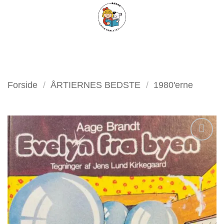
Fortsæt
FILTER
til
indhold
Forside
/
ÅRTIERNES BEDSTE
/
1980'erne
Tilføj
som
favorit