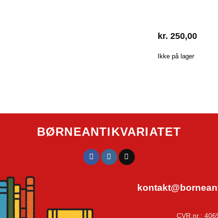
kr.
250,00
Ikke på lager
BØRNEANTIKVARIATET
kontakt@borneanti
CVR.nr.: 406