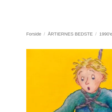
Fortsæt
til
indhold
VELKOMMEN
ANTIKV
Forside
/
ÅRTIERNES BEDSTE
/
1990'