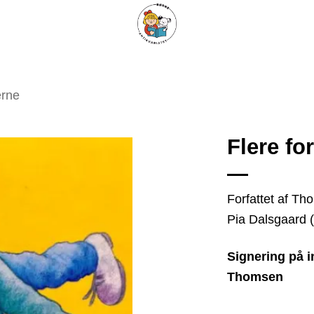
ARISKE BØGER
UPCYCLING
OM ANTIKVARIATET
KONTAKT
erne
Flere fo
Tilføj
Forfattet af Th
som
Pia Dalsgaard 
favorit
Signering på i
Thomsen