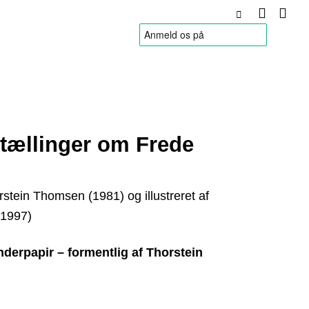
HANDELSBETINGELSER
rtællinger om Frede
orstein Thomsen (1981) og illustreret af
(1997)
nderpapir – formentlig af Thorstein