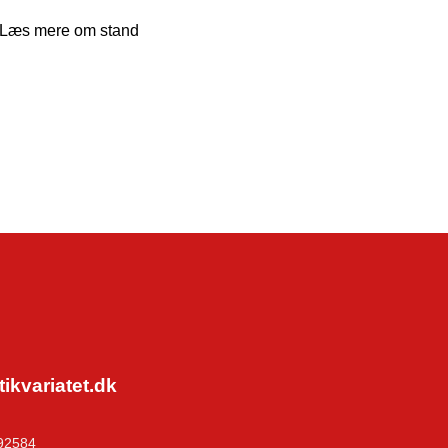
Læs mere om stand
kvariatet.dk
92584