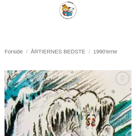
Fortsæt
FILTER
til
indhold
Forside
/
ÅRTIERNES BEDSTE
/
1990'erne
Tilføj
som
favorit