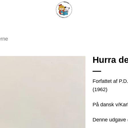
ARISKE BØGER
UPCYCLING
OM ANTIKVARIATET
KONTAKT
erne
Hurra de
Tilføj
Forfattet af P.
som
(1962)
favorit
På dansk v/Kar
Denne udgave 