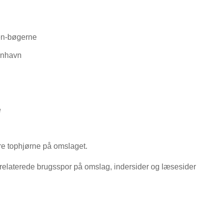
en-bøgerne
enhavn
e
øjre tophjørne på omslaget.
relaterede brugsspor på omslag, indersider og læsesider