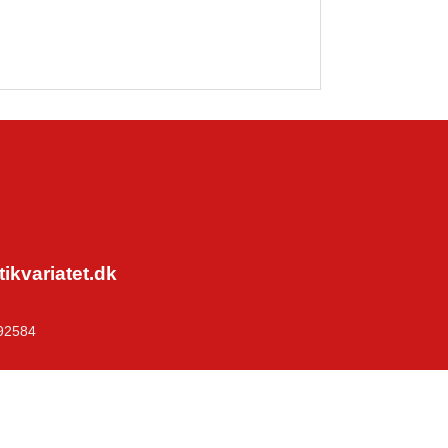
kvariatet.dk
92584