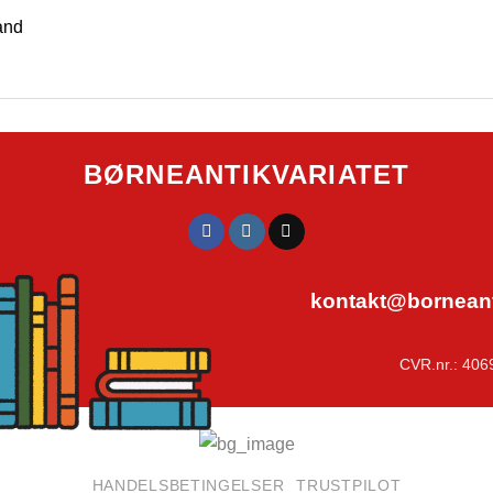
and
BØRNEANTIKVARIATET
kontakt@borneanti
CVR.nr.: 406
HANDELSBETINGELSER
TRUSTPILOT