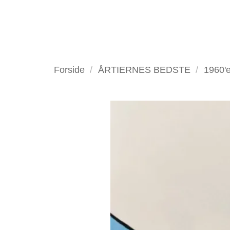
Fortsæt
til
indhold
VELKOMMEN
ANTIKV
Forside
/
ÅRTIERNES BEDSTE
/
1960'