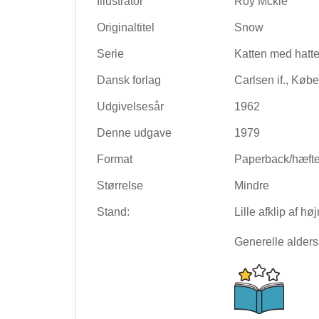
Illustrator
Roy Mckie
Originaltitel
Snow
Serie
Katten med hatt
Dansk forlag
Carlsen if., Køb
Udgivelsesår
1962
Denne udgave
1979
Format
Paperback/hæft
Størrelse
Mindre
Stand:
Lille afklip af h
Generelle alders