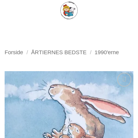
Fortsæt
FILTER
til
indhold
Forside
/
ÅRTIERNES BEDSTE
/
1990'erne
Tilføj
som
favorit