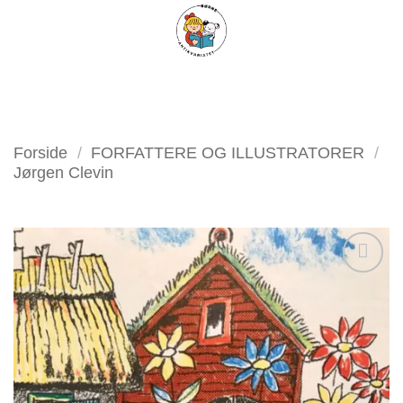
Fortsæt
FILTER
til
indhold
Forside
/
FORFATTERE OG ILLUSTRATORER
/
Jørgen Clevin
Tilføj
som
favorit