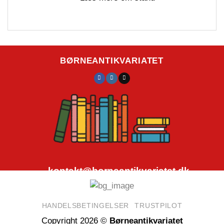
BØRNEANTIKVARIATET
kontakt@borneantikvariatet.dk
CVR.nr.: 40692584
HANDELSBETINGELSER
TRUSTPILOT
Copyright 2026 ©
Børneantikvariatet