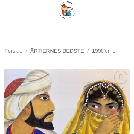
Fortsæt
FILTER
til
indhold
Forside
/
ÅRTIERNES BEDSTE
/
1990'erne
Tilføj
som
favorit