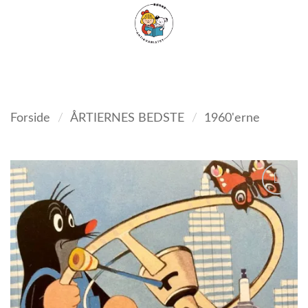
Fortsæt
FILTER
til
indhold
Forside
/
ÅRTIERNES BEDSTE
/
1960'erne
Tilføj
som
favorit