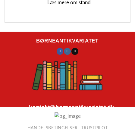
Læs mere om stand
BØRNEANTIKVARIATET
kontakt@borneantikvariatet.dk
CVR.nr.: 40692584
HANDELSBETINGELSER
TRUSTPILOT