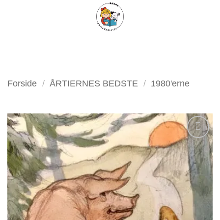
Fortsæt
FILTER
til
indhold
Forside
/
ÅRTIERNES BEDSTE
/
1980'erne
Tilføj
som
favorit