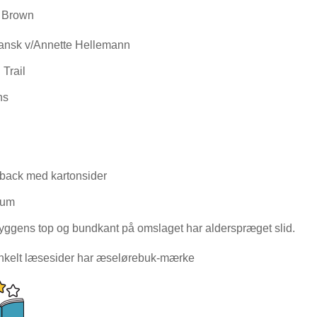
 Brown
ansk v/Annette Hellemann
 Trail
hs
back med kartonsider
ium
yggens top og bundkant på omslaget har alderspræget slid.
nkelt læsesider har æselørebuk-mærke