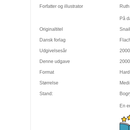
Forfatter og illustrator
Ruth
På d
Originaltitel
Snail
Dansk forlag
Flac
Udgivelsesår
2000
Denne udgave
2000
Format
Hard
Størrelse
Med
Stand:
Bogr
En e