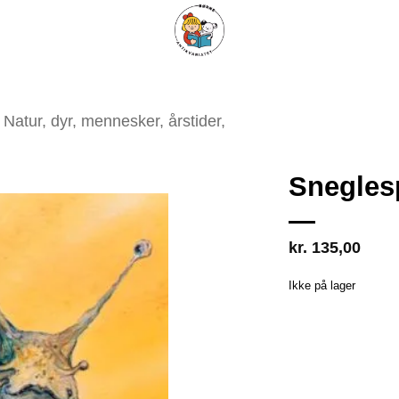
ARISKE BØGER
UPCYCLING
OM ANTIKVARIATET
KONTAKT
Natur, dyr, mennesker, årstider,
Snegles
kr.
135,00
Tilføj
som
Ikke på lager
favorit