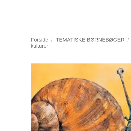
Fortsæt
til
indhold
VELKOMMEN
ANTIKV
Forside
/
TEMATISKE BØRNEBØGER
/
kulturer