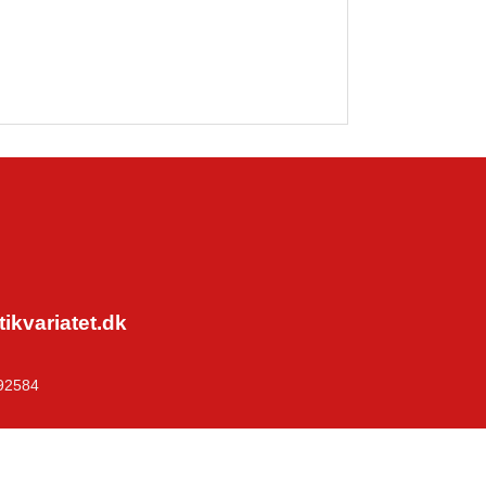
kvariatet.dk
92584