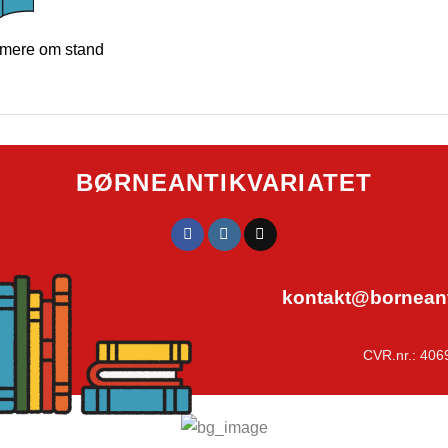
mere om stand
BØRNEANTIKVARIATET
kontakt@borneanti
CVR.nr.: 406