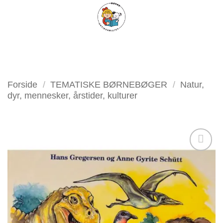
Fortsæt
FILTER
til
indhold
Forside
/
TEMATISKE BØRNEBØGER
/
Natur,
dyr, mennesker, årstider, kulturer
Tilføj
som
favorit