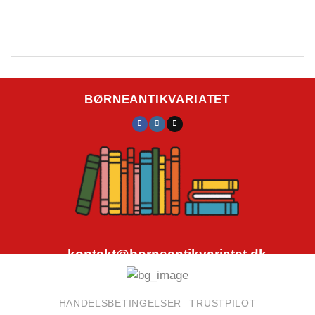
BØRNEANTIKVARIATET
kontakt@borneantikvariatet.dk
CVR.nr.: 40692584
HANDELSBETINGELSER
TRUSTPILOT