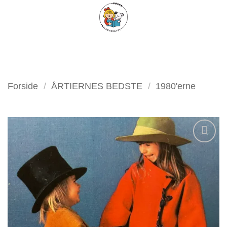
Fortsæt
FILTER
til
indhold
Forside
/
ÅRTIERNES BEDSTE
/
1980'erne
Tilføj
som
favorit