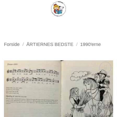
Fortsæt
FILTER
til
indhold
Forside
/
ÅRTIERNES BEDSTE
/
1990'erne
Tilføj
som
favorit