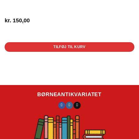
kr.
150,00
1 på lager
TILFØJ TIL KURV
BØRNEANTIKVARIATET