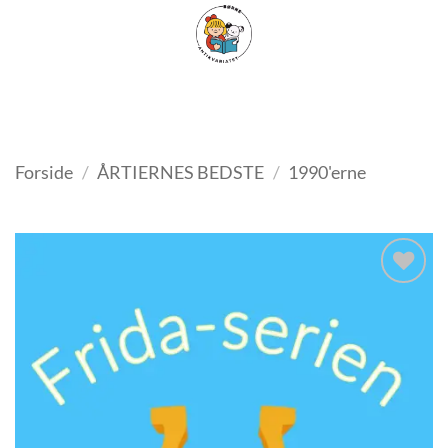
Fortsæt
FILTER
til
indhold
Forside
/
ÅRTIERNES BEDSTE
/
1990'erne
Tilføj
som
favorit