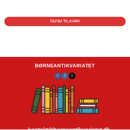
1 på lager
TILFØJ TIL KURV
BØRNEANTIKVARIATET
kontakt@borneantikvariatet.dk