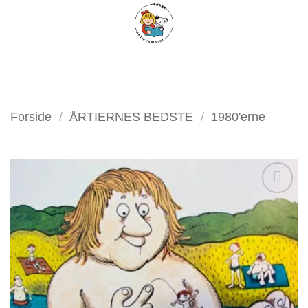
Fortsæt
FILTER
til
indhold
Forside
/
ÅRTIERNES BEDSTE
/
1980'erne
Tilføj
som
favorit