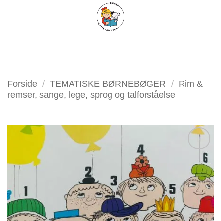
Fortsæt
FILTER
til
indhold
Forside
/
TEMATISKE BØRNEBØGER
/
Rim &
remser, sange, lege, sprog og talforståelse
Tilføj
som
favorit