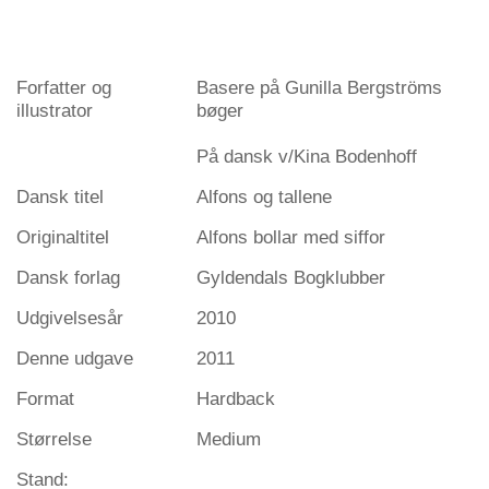
Forfatter og
Basere på Gunilla Bergströms
illustrator
bøger
På dansk v/Kina Bodenhoff
Dansk titel
Alfons og tallene
Originaltitel
Alfons bollar med siffor
Dansk forlag
Gyldendals Bogklubber
Udgivelsesår
2010
Denne udgave
2011
Format
Hardback
Størrelse
Medium
Stand: