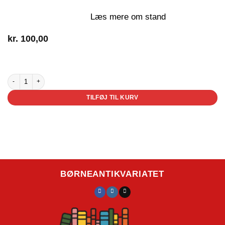
Læs mere om stand
kr.
100,00
2 på lager
Alfons og tallene antal
TILFØJ TIL KURV
BØRNEANTIKVARIATET