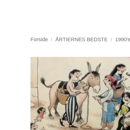
Fortsæt
til
indhold
VELKOMMEN
ANTIKV
Forside
/
ÅRTIERNES BEDSTE
/
1990'