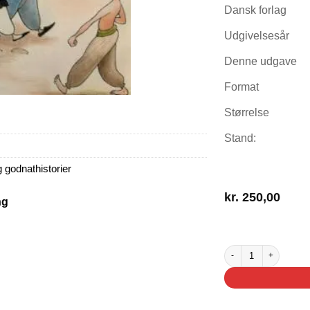
Dansk forlag
Udgivelsesår
Denne udgave
Format
Størrelse
Stand:
g godnathistorier
kr.
250,00
ng
2 på lager
Ali Baby og de fyrre, far