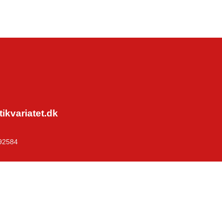
kvariatet.dk
92584