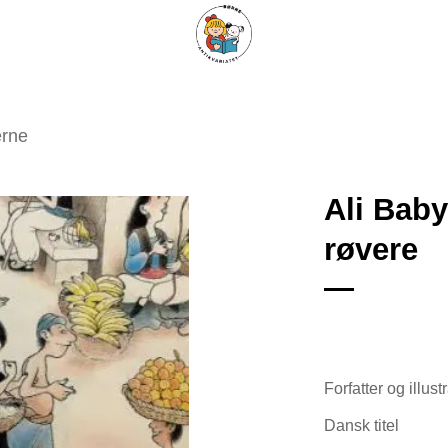
ARISKE BØGER
UPCYCLING
OM ANTIKVARIATET
KONTAKT
erne
Ali Baby
røvere
Tilføj
som
favorit
Forfatter og illust
Dansk titel