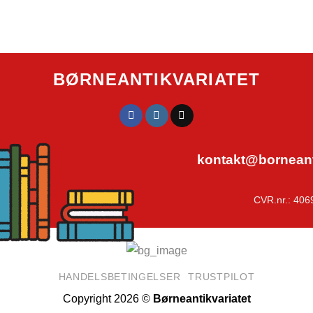
BØRNEANTIKVARIATET
kontakt@borneanti
CVR.nr.: 406
HANDELSBETINGELSER
TRUSTPILOT
Copyright 2026 ©
Børneantikvariatet