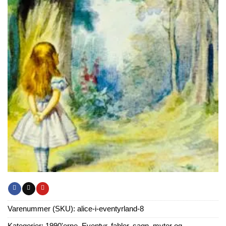
Varenummer (SKU):
alice-i-eventyrland-8
Kategorier:
1990'erne
,
Eventyr, fabler, sagn, myter og