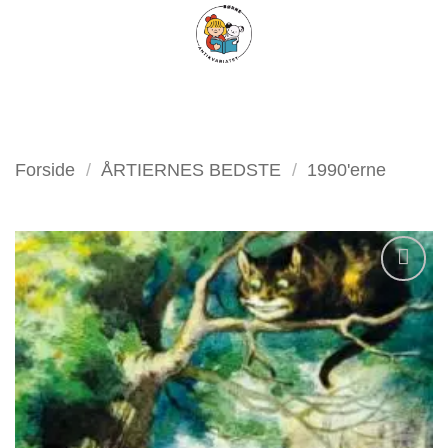
Fortsæt
FILTER
til
indhold
Forside
/
ÅRTIERNES BEDSTE
/
1990'erne
Tilføj
som
favorit