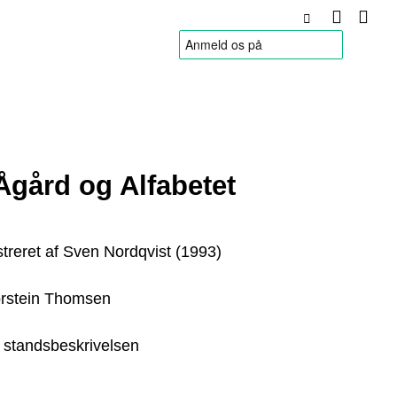
HANDELSBETINGELSER
Ågård og Alfabetet
ustreret af Sven Nordqvist (1993)
orstein Thomsen
l standsbeskrivelsen