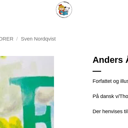
ARISKE BØGER
UPCYCLING
OM ANTIKVARIATET
KONTAKT
TORER
/
Sven Nordqvist
Anders 
Tilføj
Forfattet og ill
som
favorit
På dansk v/Th
Der henvises ti