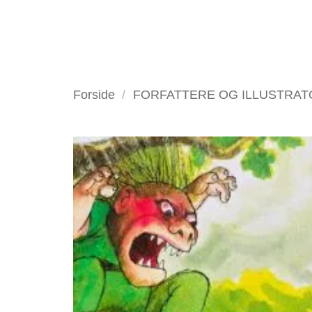
Fortsæt
til
indhold
VELKOMMEN
ANTIKV
Forside
/
FORFATTERE OG ILLUSTRA