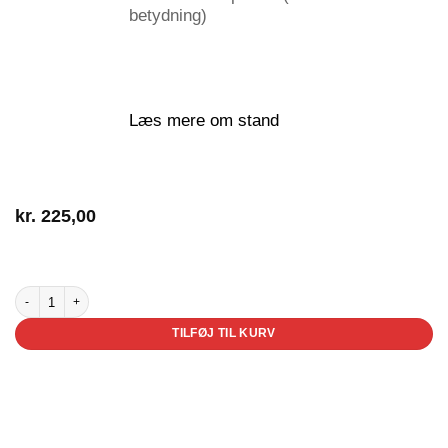
betydning)
Læs mere om stand
kr.
225,00
3 på lager
Anna er forelsket antal
TILFØJ TIL KURV