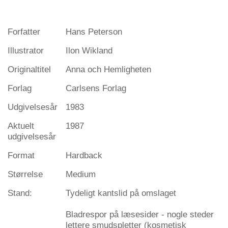
Forfatter
Hans Peterson
Illustrator
Ilon Wikland
Originaltitel
Anna och Hemligheten
Forlag
Carlsens Forlag
Udgivelsesår
1983
Aktuelt
1987
udgivelsesår
Format
Hardback
Størrelse
Medium
Stand:
Tydeligt kantslid på omslaget
Bladrespor på læsesider - nogle steder
lettere smudspletter (kosmetisk