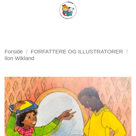
Fortsæt
FILTER
til
indhold
Forside
/
FORFATTERE OG ILLUSTRATORER
/
Ilon Wikland
Tilføj
som
favorit