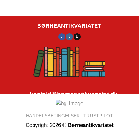
BØRNEANTIKVARIATET
kontakt@borneantikvariatet.dk
CVR.nr.: 40692584
HANDELSBETINGELSER
TRUSTPILOT
Copyright 2026 ©
Børneantikvariatet