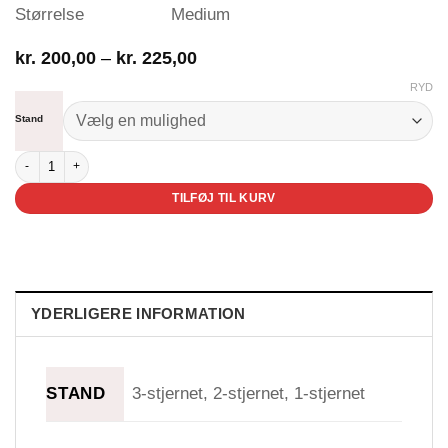
Størrelse
Medium
Prisinterval:
kr.
200,00
–
kr.
225,00
kr. 200,00
RYD
til
kr. 225,00
Stand
Asbjørn og hans bedstefar antal
TILFØJ TIL KURV
YDERLIGERE INFORMATION
STAND
3-stjernet, 2-stjernet, 1-stjernet