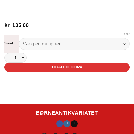
kr.
135,00
RYD
Stand
Båt-Båt og bondens ven antal
TILFØJ TIL KURV
BØRNEANTIKVARIATET