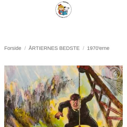
Fortsæt
FILTER
til
indhold
Forside
/
ÅRTIERNES BEDSTE
/
1970'erne
Tilføj
som
favorit