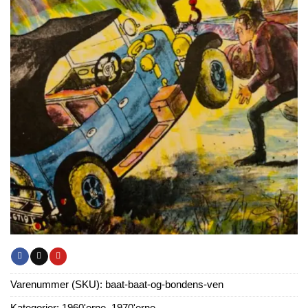
Varenummer (SKU):
baat-baat-og-bondens-ven
Kategorier:
1960'erne
,
1970'erne