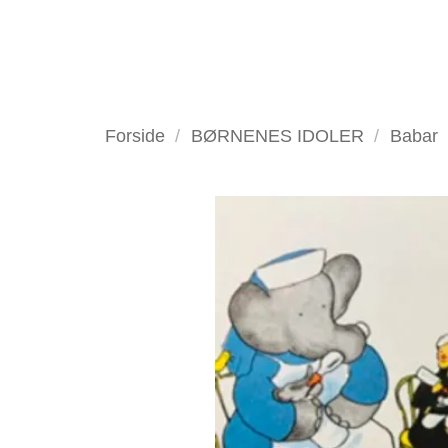
Fortsæt
til
indhold
VELKOMMEN
ANTIKV
Forside
/
BØRNENES IDOLER
/
Babar