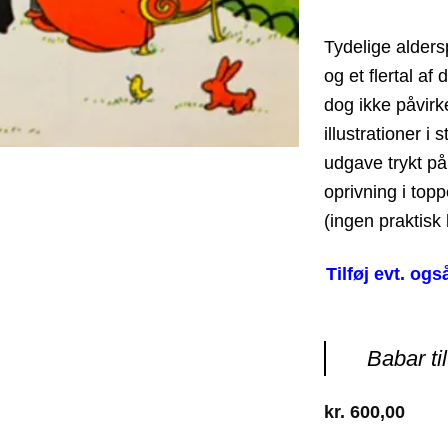
Tydelige alder
og et flertal a
dog ikke påvirk
illustrationer i
udgave trykt på 
oprivning i top
(ingen praktisk
Tilføj evt. ogs
Babar til
kr.
600,00