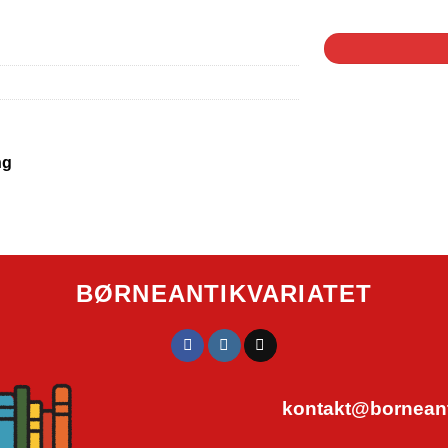
1 på lager
ng
BØRNEANTIKVARIATET
kontakt@borneanti