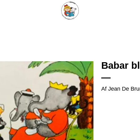
ARISKE BØGER
UPCYCLING
OM ANTIKVARIATET
KONTAKT
Babar bli
Tilføj
Af Jean De Bru
som
favorit