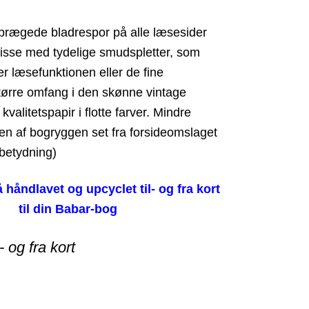
sprægede bladrespor på alle læsesider
f disse med tydelige smudspletter, som
er læsefunktionen eller de fine
 større omfang i den skønne vintage
kvalitetspapir i flotte farver. Mindre
pen af bogryggen set fra forsideomslaget
 betydning)
å håndlavet og upcyclet til- og fra kort
til din Babar-bog
- og fra kort