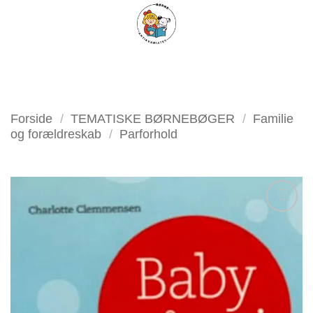
Fortsæt
FILTER
til
indhold
Forside
/
TEMATISKE BØRNEBØGER
/
Familie
og forældreskab
/
Parforhold
Tilføj
som
favorit