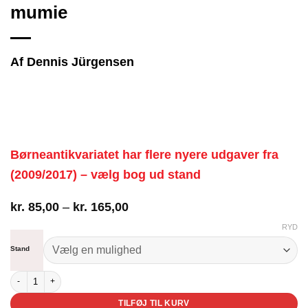
mumie
Af Dennis Jürgensen
Børneantikvariatet har flere nyere udgaver fra
(2009/2017) – vælg bog ud stand
Prisinterval:
kr.
85,00
–
kr.
165,00
kr. 85,00
RYD
til
kr. 165,00
Stand
Balladen om den forsvundne mumie antal
TILFØJ TIL KURV