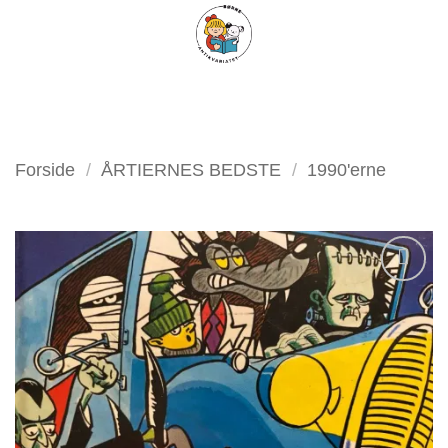
Fortsæt
FILTER
til
indhold
Forside
/
ÅRTIERNES BEDSTE
/
1990'erne
Tilføj
som
favorit