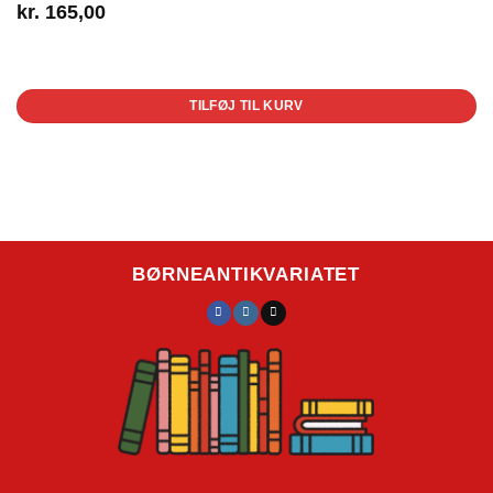
kr.
165,00
1 på lager
TILFØJ TIL KURV
BØRNEANTIKVARIATET