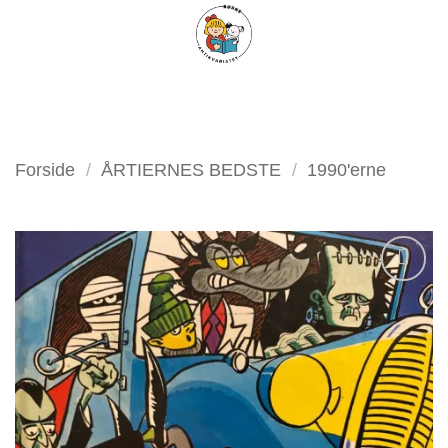
Fortsæt
FILTER
til
indhold
Forside
/
ÅRTIERNES BEDSTE
/
1990'erne
Tilføj
som
favorit