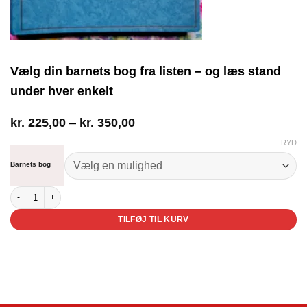
Vælg din barnets bog fra listen – og læs stand
under hver enkelt
Prisinterval:
kr.
225,00
–
kr.
350,00
kr. 225,00
RYD
til
kr. 350,00
Barnets bog
Barnets bog antal
TILFØJ TIL KURV