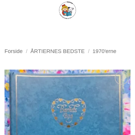
Fortsæt
FILTER
til
indhold
Forside
/
ÅRTIERNES BEDSTE
/
1970'erne
Tilføj
som
favorit