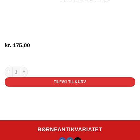
kr.
175,00
4 på lager
Bedstes tæppe antal
TILFØJ TIL KURV
BØRNEANTIKVARIATET