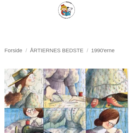
Fortsæt
FILTER
til
indhold
Forside
/
ÅRTIERNES BEDSTE
/
1990'erne
Tilføj
som
favorit