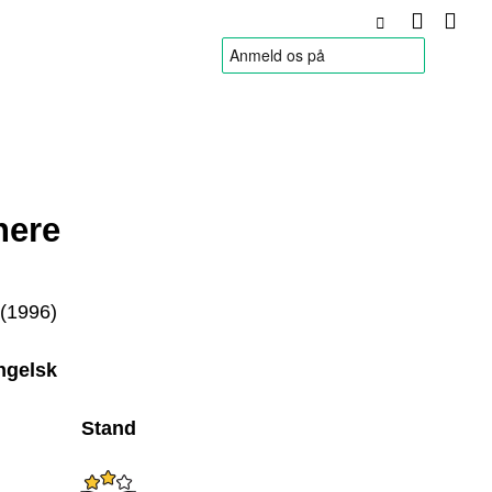
HANDELSBETINGELSER
here
 (1996)
ngelsk
Stand