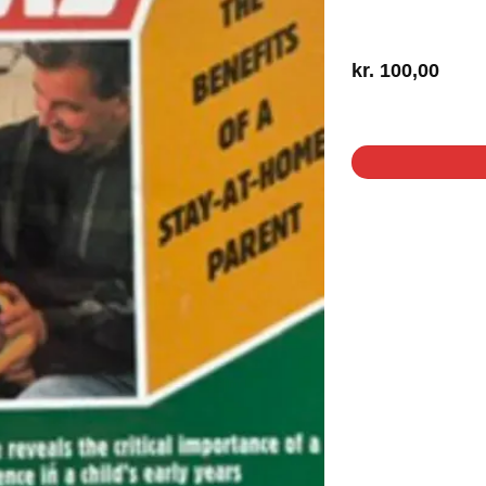
kr.
100,00
1 på lager