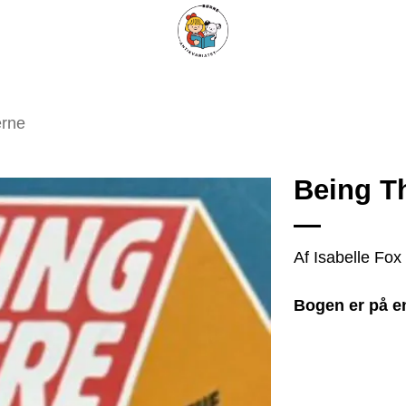
ARISKE BØGER
UPCYCLING
OM ANTIKVARIATET
KONTAKT
erne
Being T
Tilføj
Af Isabelle Fox
som
favorit
Bogen er på e