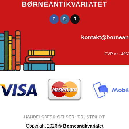
BØRNEANTIKVARIATET
kontakt@borneanti
CVR.nr.: 406
HANDELSBETINGELSER
TRUSTPILOT
Copyright 2026 ©
Børneantikvariatet