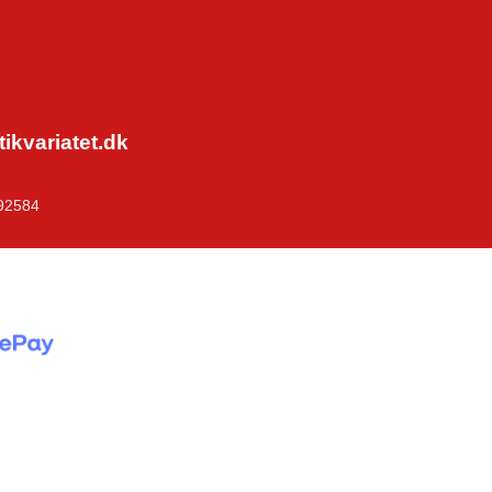
kvariatet.dk
92584