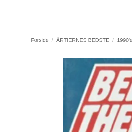
Fortsæt
til
indhold
VELKOMMEN
ANTIKV
Forside
/
ÅRTIERNES BEDSTE
/
1990'