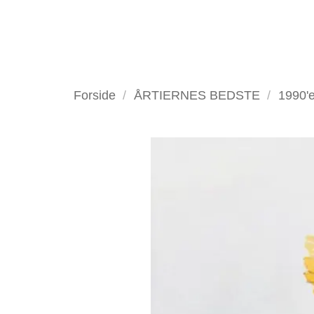
Fortsæt
til
indhold
VELKOMMEN
ANTIKV
Forside
/
ÅRTIERNES BEDSTE
/
1990'