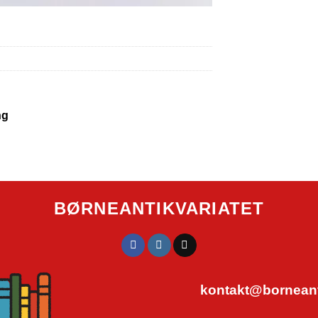
ng
BØRNEANTIKVARIATET
kontakt@borneanti