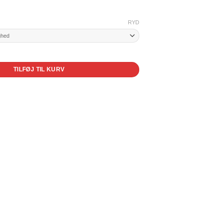
RYD
TILFØJ TIL KURV