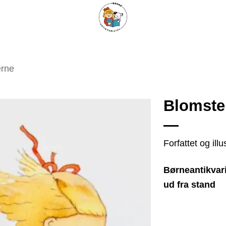
ARISKE BØGER
UPCYCLING
OM ANTIKVARIATET
KONTAKT
erne
Blomster
Tilføj
Forfattet og ill
som
favorit
Børneantikvari
ud fra stand