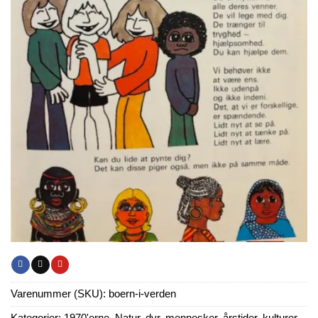
Varenummer (SKU):
boern-i-verden
Kategorier:
1970'erne
,
Natur, dyr, mennesker, årstider, kulturer