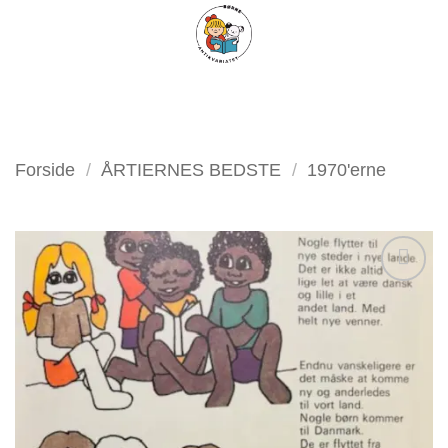
Fortsæt
FILTER
til
indhold
Forside
/
ÅRTIERNES BEDSTE
/
1970'erne
Tilføj
som
favorit