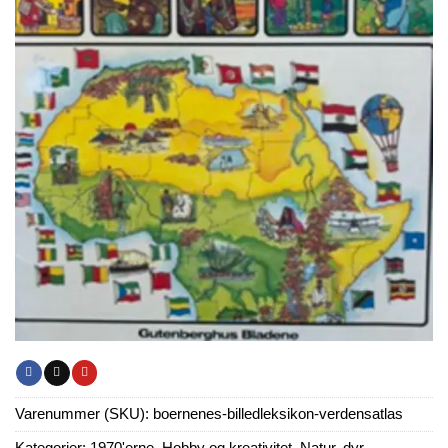
Varenummer (SKU):
boernenes-billedleksikon-verdensatlas
Kategorier:
1970'erne
,
Hobby og kreativitet
,
Natur, dyr,