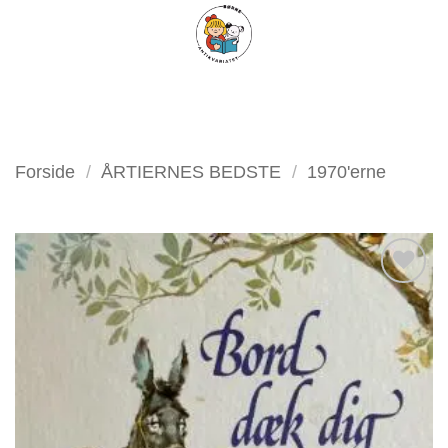
Fortsæt
FILTER
til
indhold
Forside
/
ÅRTIERNES BEDSTE
/
1970'erne
Tilføj
som
favorit