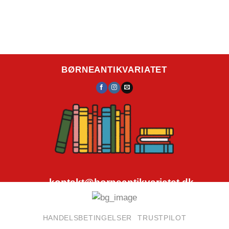
BØRNEANTIKVARIATET
kontakt@borneantikvariatet.dk
CVR.nr.: 40692584
HANDELSBETINGELSER
TRUSTPILOT