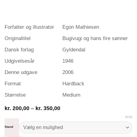
Forfatter og illustrator
Egon Mathiesen
Originaltitel
Bugivugi og hans fire sønner
Dansk forlag
Gyldendal
Udgivelsesår
1946
Denne udgave
2006
Format
Hardback
Størrelse
Medium
Prisinterval:
kr.
200,00
–
kr.
350,00
kr. 200,00
RYD
til
kr. 350,00
Stand