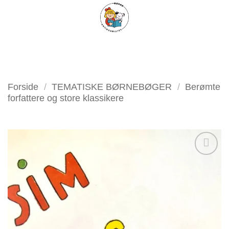
Fortsæt
FILTER
til
indhold
Forside
/
TEMATISKE BØRNEBØGER
/
Berømte
forfattere og store klassikere
Tilføj
som
favorit