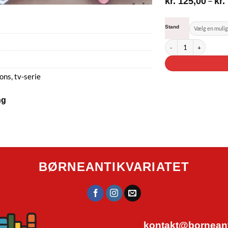
–
kr.
125,00
kr.
Stand
Buster Kanin og jagten
oons
,
tv-serie
ng
BØRNEANTIKVARIATET
kontakt@borneanti