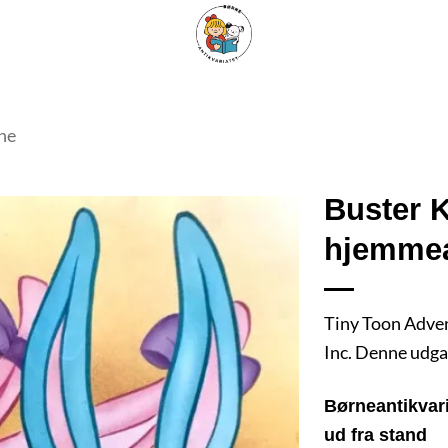
ARISKE BØGER
UPCYCLING
OM ANTIKVARIATET
KONTAKT
ne
Buster K
hjemmea
Tilføj
som
favorit
Tiny Toon Adven
Inc. Denne udga
Børneantikvari
ud fra stand