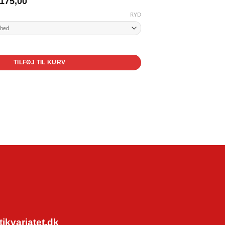
175,00
kr. 125,00
RYD
til
kr. 175,00
 på hjemmearbejdet antal
TILFØJ TIL KURV
kvariatet.dk