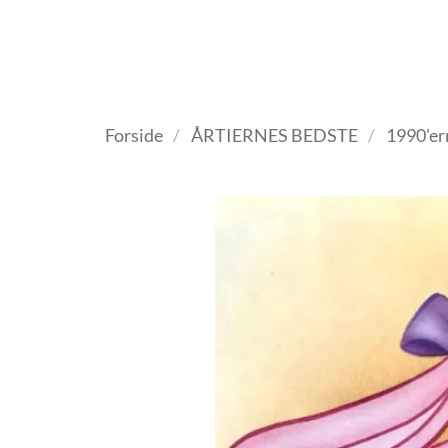
Fortsæt
til
indhold
VELKOMMEN
ANTIKV
Forside
/
ÅRTIERNES BEDSTE
/
1990'er