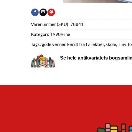
Varenummer (SKU):
78841
Kategori:
1990'erne
Tags:
gode venner
,
kendt fra tv
,
lektier
,
skole
,
Tiny T
Se hele antikvariatets bogsamli