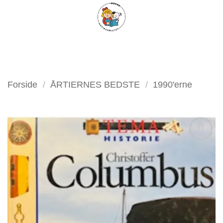
Fortsæt
FILTER
til
indhold
Forside
/
ÅRTIERNES BEDSTE
/
1990'erne
Tilføj
som
favorit