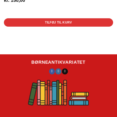
kr.
150,00
1 på lager
TILFØJ TIL KURV
BØRNEANTIKVARIATET