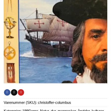
Varenummer (SKU):
christoffer-columbus
Kategorier:
1990'erne
,
Natur, dyr, mennesker, årstider, kulturer