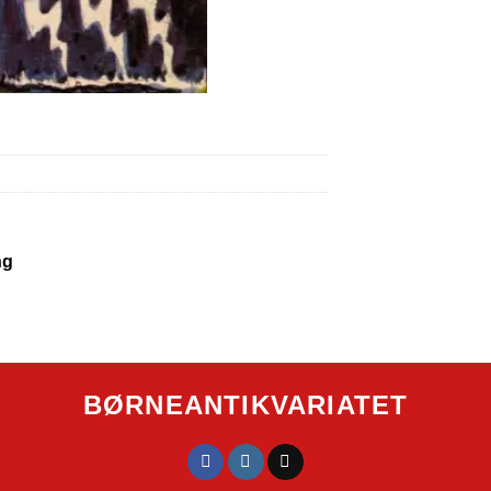
ng
BØRNEANTIKVARIATET