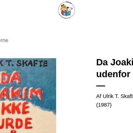
ARISKE BØGER
UPCYCLING
OM ANTIKVARIATET
KONTAKT
erne
Da Joaki
udenfor
Tilføj
som
favorit
Af Ulrik T. Ska
(1987)