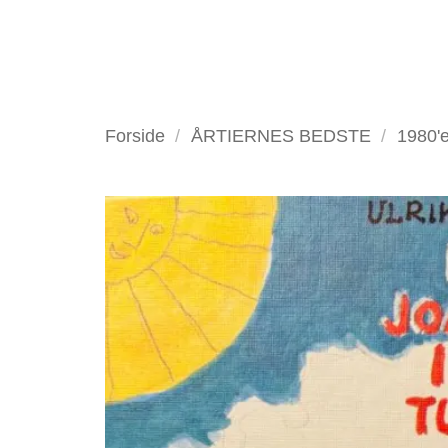
Fortsæt
til
indhold
VELKOMMEN
ANTIKV
Forside
/
ÅRTIERNES BEDSTE
/
1980'