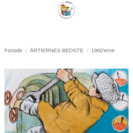
Fortsæt
FILTER
til
indhold
Forside
/
ÅRTIERNES BEDSTE
/
1960'erne
Tilføj
som
favorit