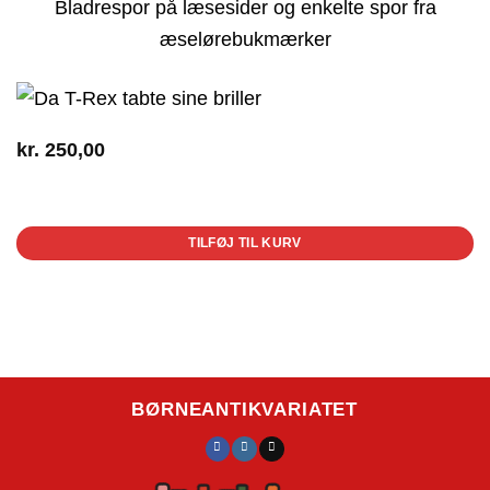
Bladrespor på læsesider og enkelte spor fra
æselørebukmærker
kr.
250,00
1 på lager
TILFØJ TIL KURV
BØRNEANTIKVARIATET