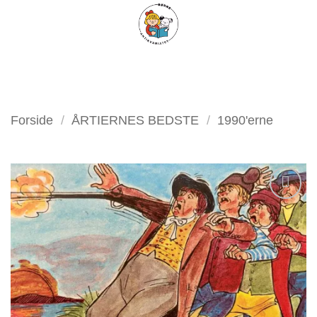
Fortsæt
FILTER
til
indhold
Forside
/
ÅRTIERNES BEDSTE
/
1990'erne
Tilføj
som
favorit