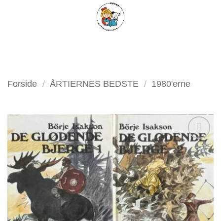
Fortsæt
FILTER
til
indhold
Forside
/
ÅRTIERNES BEDSTE
/
1980'erne
Tilføj
som
favorit