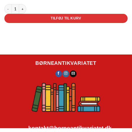
De samlede eventyr om Peter Kanin antal
TILFØJ TIL KURV
BØRNEANTIKVARIATET
kontakt@borneantikvariatet.dk