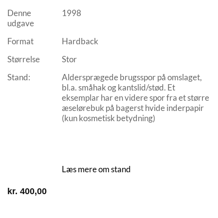
Denne
1998
udgave
Format
Hardback
Størrelse
Stor
Stand:
Aldersprægede brugsspor på omslaget,
bl.a. småhak og kantslid/stød. Et
eksemplar har en videre spor fra et større
æselørebuk på bagerst hvide inderpapir
(kun kosmetisk betydning)
Læs mere om stand
kr.
400,00
4 på lager