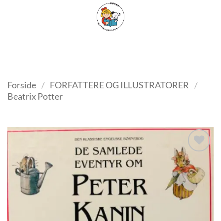
Fortsæt
FILTER
til
indhold
Forside
/
FORFATTERE OG ILLUSTRATORER
/
Beatrix Potter
Tilføj
som
favorit